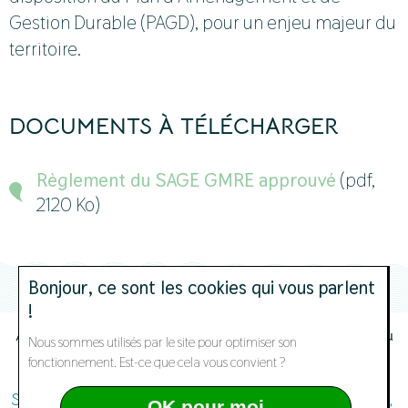
Gestion Durable (PAGD), pour un enjeu majeur du
territoire.
DOCUMENTS À TÉLÉCHARGER
Règlement du SAGE GMRE approuvé
(pdf,
2120 Ko)
Bonjour, ce sont les cookies qui vous parlent
!
Actualités
Contact
Mentions légales
Cookies
Plan du
Nous sommes utilisés par le site pour optimiser son
site
Crédits
fonctionnement. Est-ce que cela vous convient ?
SAGE GMRE
Porte Océane
19 rue du Danemark
OK pour moi