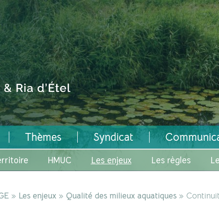
Thèmes
Syndicat
Communica
rritoire
HMUC
Les enjeux
Les règles
Le
GE
»
Les enjeux
»
Qualité des milieux aquatiques
» Continui