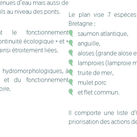
enues d’eau mais aussi de
ls au niveau des ponts.
Le plan vise 7 espèces
Bretagne :
t le fonctionnement
saumon atlantique,
tinuité écologique » et «
anguille,
ainsi étroitement liées.
aloses (grande alose et
lamproies (lamproie ma
rs hydromorphologiques, à
truite de mer,
es et du fonctionnement
mulet porc
oire.
et flet commun.
Il comporte une liste d
priorisation des actions d