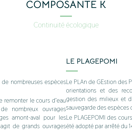
COMPOSANTE K
Continuité écologique
LE PLAGEPOMI
nce de nombreuses espèces
Le PLAn de GEstion des 
orientations et des r
gestion des milieux et d
e remonter le cours d’eau
sauvegarde des espèces d
r de nombreux ouvrages
ges amont-aval pour les
Le PLAGEPOMI des cours 
’agit de grands ouvrages
été adopté par arrêté du 1