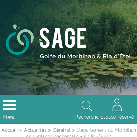
Recherche
Espace réservé
Menu
Accueil
»
Actualités
»
Général
» Département du Morbihan
en vigilance sécheresse - 06/05/2022